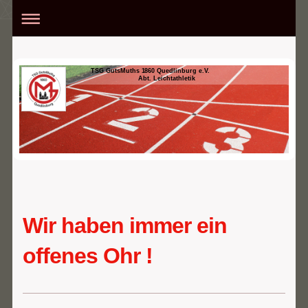
TSG GutsMuths 1860 Quedlinburg e.V.
Abt. Leichtathletik
Wir haben immer ein
offenes Ohr !