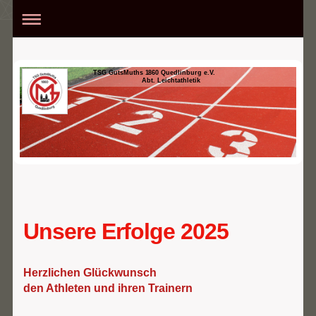
TSG GutsMuths 1860 Quedlinburg e.V.
Abt. Leichtathletik
Unsere Erfolge 2025
Herzlichen Glückwunsch
den Athleten und ihren Trainern